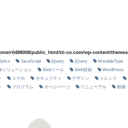
ome/r0498008/public_html/tti-co.com/wp-content/themes
ytics
JacaScript
jQuery
jQuery
MovableType
ebソリューション
Webツール
Web技術
WordPress
ー
スマホ
セキュリティ
デザイン
トレンド
ン
プログラム
ホームページ
リニューアル
動画