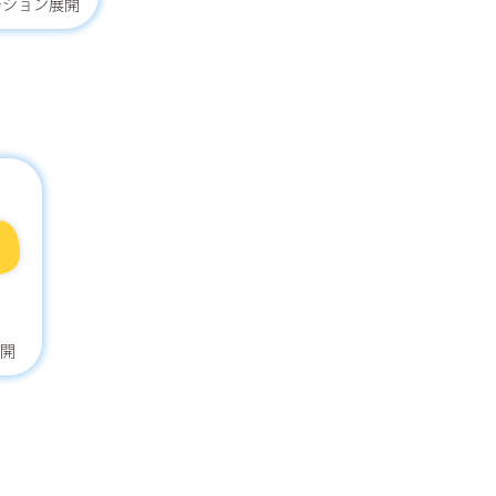
ーション展開
開