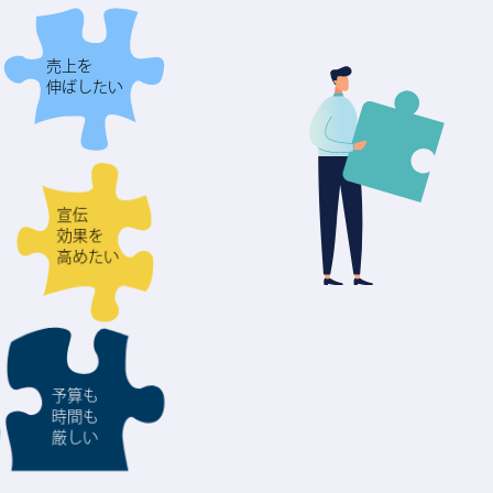
売上を
伸ばしたい
宣伝
効果を
高めたい
予算も
時間も
厳しい